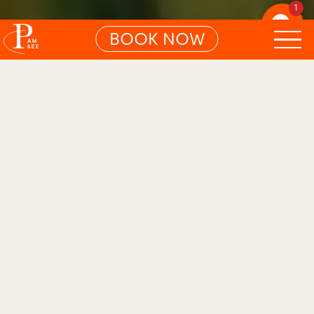
1
BOOK NOW
01
EXKLUSIVES HIDEAWAY
Search S
Your countryside escape.
Ein Bauernhaus mitten im Grünen. Alte
Mauern, warme Töne, viel Licht. Für
Ruhe, Bergblick und ungestörte
Momente. Für Frühstück mit
Vogelgezwitscher, Spaziergänge durchs
Naturschutzgebiet und lange Abende
auf der Terrasse. A hideaway that feels