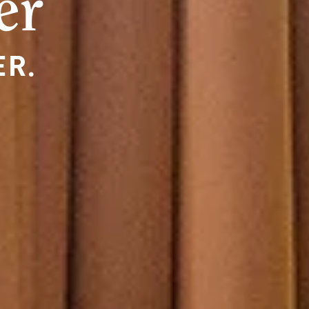
er
ER.