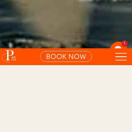
1
BOOK NOW
01
WELLBEING
Search S